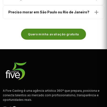
do mercado: emissoras, produtoras, marcas, clientes e
Não existe prazo ou garantia. O processo depende de
plataformas.
Preciso morar em São Paulo ou Rio de Janeiro?
perfil, preparo e demanda do mercado. Qualquer agência
que garanta trabalhos está sendo desonesta com você.
Não. Atendemos talentos de todo o Brasil. Muito do
processo de preparação, orientação e até alguns testes
podem ser realizados remotamente.
Quero minha avaliação gratuita
A Five Casting é uma agência artística 360º que prepara, posiciona e
conecta talentos ao mercado com profissionalismo, transparência e
oportunidades reais.