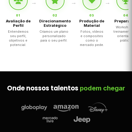
01
02
03
04
Avaliação de
Direcionamento
Produção de
Prepara
Perfil
Estratégico
Material
Workshop
Entendemos
Criamos um plano
Fotos, vídeos
treinament
seu perfil,
personalizado
e composites
orientaç
objetivos e
para o seu perfil.
como o
prática.
potencial.
mercado pede.
Onde nossos talentos
podem chegar