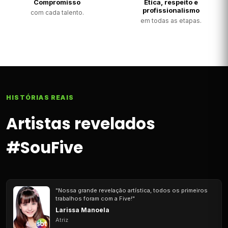
Compromisso
Ética, respeito e
profissionalismo
com cada talento.
em todas as etapas.
HISTÓRIAS REAIS
Artistas revelados
#SouFive
"Nossa grande revelação artística, todos os primeiros
trabalhos foram com a Five!"
Larissa Manoela
Atriz