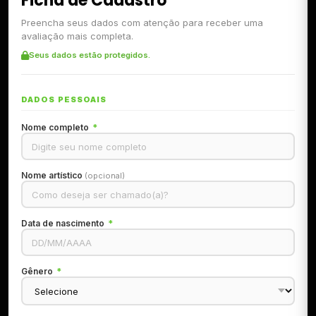
Ficha de Cadastro
Preencha seus dados com atenção para receber uma
avaliação mais completa.
Seus dados estão protegidos.
DADOS PESSOAIS
Nome completo
*
Nome artístico
(opcional)
Data de nascimento
*
Gênero
*