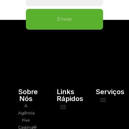
Enviar
Sobre
Links
Serviços
Nós
Rápidos
A
Faça Parte
Agência
Voltar ao site
Conheça a Five Casting
Five
Casting®️